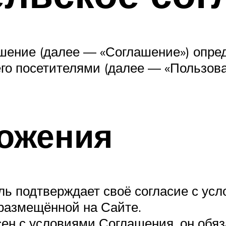
шение (далее — «Соглашение») опред
го посетителями (далее — «Пользова
ложения
ель подтверждает своё согласие с у
 размещённой на Сайте.
асен с условиями Соглашения, он обя