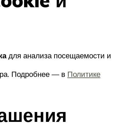
ookie и
ка
для анализа посещаемости и
зера. Подробнее — в
Политике
лашения