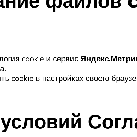
ание файлов c
логия cookie и сервис
Яндекс.Метри
а.
ть cookie в настройках своего брау
 условий Сог