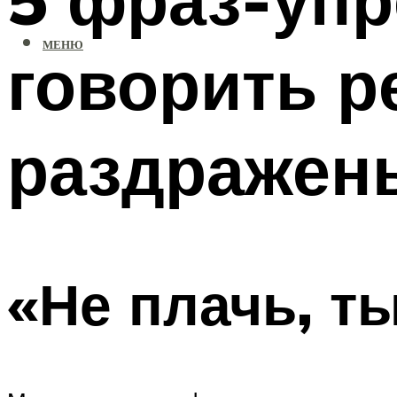
МЕНЮ
говорить р
раздражен
«Не плачь, т