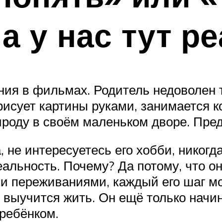
а у нас тут р
я в фильмах. Родитель недоволен те
н рисует картины руками, занимается
ироду в своём маленьком дворе. Пред
 не интересуетесь его хобби, никогда
еальность. Почему? Да потому, что о
и переживаниями, каждый его шаг мо
 выучится жить. Он ещё только начина
 ребёнком.