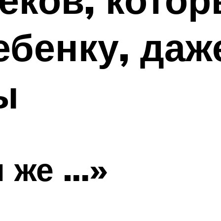
ебенку, даж
ы
ы же …»