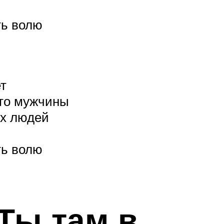
ть волю
ет
что мужчины
их людей
ть волю
«Ты там в