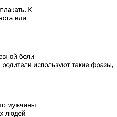
плакать. К
раста или
евной боли,
а родители используют такие фразы,
что мужчины
их людей