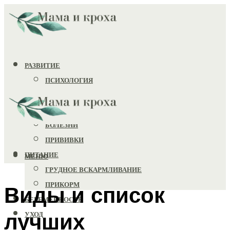
РАЗВИТИЕ
ПСИХОЛОГИЯ
ИГРУШКИ
ЗДОРОВЬЕ
БОЛЕЗНИ
ПРИВИВКИ
ПИТАНИЕ
МЕНЮ
ГРУДНОЕ ВСКАРМЛИВАНИЕ
ПРИКОРМ
Виды и список
БЕРЕМЕННОСТЬ
лучших
УХОД