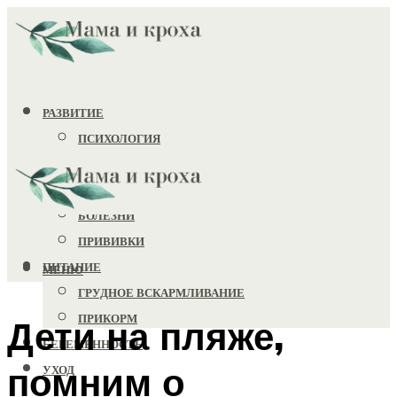
РАЗВИТИЕ
ПСИХОЛОГИЯ
ИГРУШКИ
ЗДОРОВЬЕ
БОЛЕЗНИ
ПРИВИВКИ
ПИТАНИЕ
МЕНЮ
ГРУДНОЕ ВСКАРМЛИВАНИЕ
ПРИКОРМ
Дети на пляже,
БЕРЕМЕННОСТЬ
помним о
УХОД