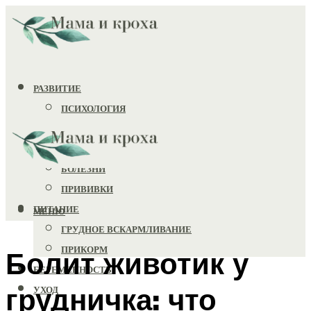
РАЗВИТИЕ
ПСИХОЛОГИЯ
ИГРУШКИ
ЗДОРОВЬЕ
БОЛЕЗНИ
ПРИВИВКИ
ПИТАНИЕ
МЕНЮ
ГРУДНОЕ ВСКАРМЛИВАНИЕ
ПРИКОРМ
Болит животик у
БЕРЕМЕННОСТЬ
грудничка: что
УХОД