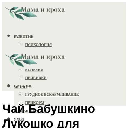
РАЗВИТИЕ
ПСИХОЛОГИЯ
ИГРУШКИ
ЗДОРОВЬЕ
БОЛЕЗНИ
ПРИВИВКИ
ПИТАНИЕ
МЕНЮ
ГРУДНОЕ ВСКАРМЛИВАНИЕ
ПРИКОРМ
Чай Бабушкино
БЕРЕМЕННОСТЬ
Лукошко для
УХОД