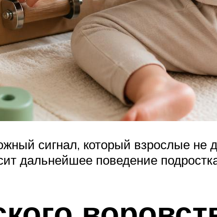
вожный сигнал, который взрослые не 
сит дальнейшее поведение подростка 
кого воровст