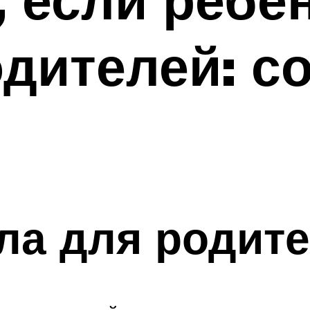
одителей: с
ла для родит