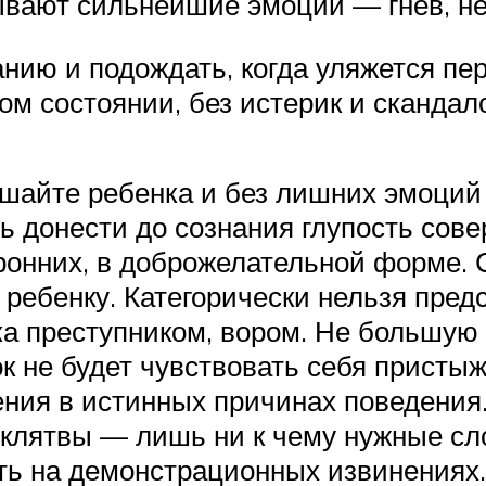
ывают сильнейшие эмоции — гнев, не
нию и подождать, когда уляжется пе
ом состоянии, без истерик и скандал
шайте ребенка и без лишних эмоций 
 донести до сознания глупость сове
оронних, в доброжелательной форме.
ся ребенку. Категорически нельзя пр
ка преступником, вором. Не большую 
ок не будет чувствовать себя присты
ения в истинных причинах поведения.
 клятвы — лишь ни к чему нужные сло
ть на демонстрационных извинениях.