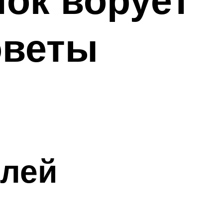
оветы
елей