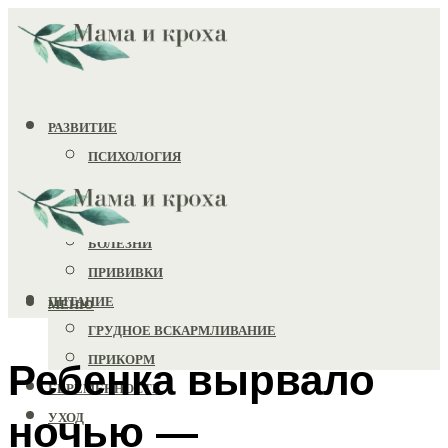
РАЗВИТИЕ
ПСИХОЛОГИЯ
ИГРУШКИ
ЗДОРОВЬЕ
БОЛЕЗНИ
ПРИВИВКИ
ПИТАНИЕ
МЕНЮ
ГРУДНОЕ ВСКАРМЛИВАНИЕ
ПРИКОРМ
Ребенка вырвало
БЕРЕМЕННОСТЬ
ночью —
УХОД