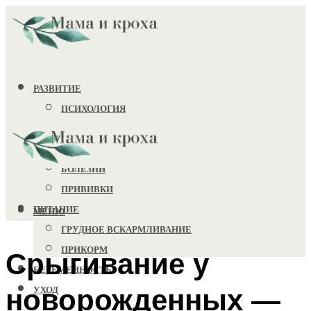
РАЗВИТИЕ
ПСИХОЛОГИЯ
ИГРУШКИ
ЗДОРОВЬЕ
БОЛЕЗНИ
ПРИВИВКИ
ПИТАНИЕ
МЕНЮ
ГРУДНОЕ ВСКАРМЛИВАНИЕ
ПРИКОРМ
Срыгивание у
БЕРЕМЕННОСТЬ
новорожденных —
УХОД