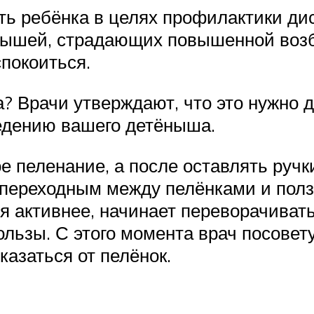
ь ребёнка в целях профилактики ди
алышей, страдающих повышенной воз
покоиться.
а? Врачи утверждают, что это нужно 
едению вашего детёныша.
е пеленание, а после оставлять руч
я переходным между пелёнками и полз
я активнее, начинает переворачивать
ользы. С этого момента врач посове
казаться от пелёнок.