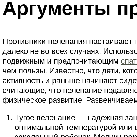
Аргументы п
Противники пеленания настаивают н
далеко не во всех случаях. Использ
подвижным и предпочитающим
спат
чем пользы. Известно, что дети, к
активность и раньше начинают сиде
считающие, что пеленание подавляе
физическое развитие. Развенчивае
Тугое пеленание — надежная за
оптимальной температурой или в
закаленный ребенок. Медики рек