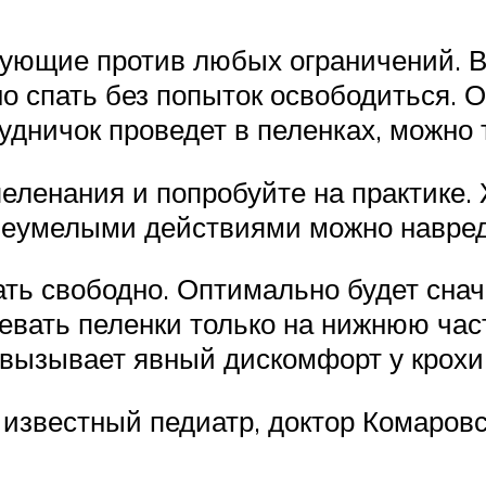
тующие против любых ограничений. В 
о спать без попыток освободиться. О
удничок проведет в пеленках, можно
еленания и попробуйте на практике.
: неумелыми действиями можно навред
 свободно. Оптимально будет снача
девать пеленки только на нижнюю час
 вызывает явный дискомфорт у крохи
я известный педиатр, доктор Комаровс