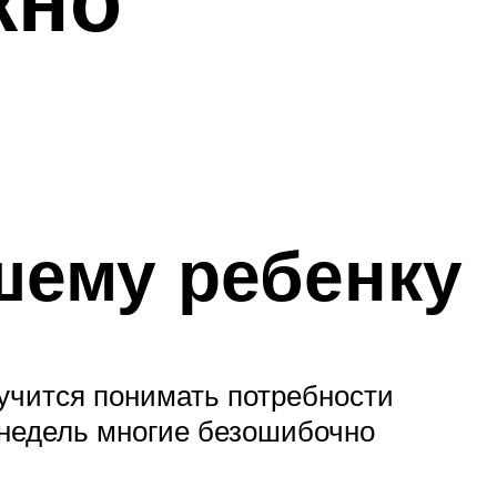
шему ребенку
аучится понимать потребности
 недель многие безошибочно