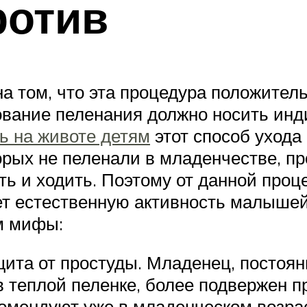
ротив
а том, что эта процедура положител
ование пеленания должно носить инд
ь на животе детям
этот способ ухода
оторых не пеленали в младенчестве,
ть и ходить. Поэтому от данной проц
т естественную активность малышей
м мифы:
щита от простуды. Младенец, постоя
 теплой пеленке, более подвержен 
омендуют уже в младенческом возра