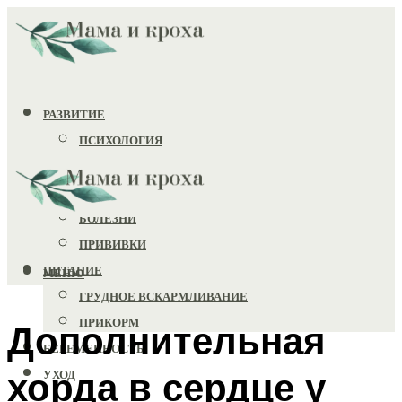
РАЗВИТИЕ
ПСИХОЛОГИЯ
ИГРУШКИ
ЗДОРОВЬЕ
БОЛЕЗНИ
ПРИВИВКИ
ПИТАНИЕ
МЕНЮ
ГРУДНОЕ ВСКАРМЛИВАНИЕ
ПРИКОРМ
Дополнительная
БЕРЕМЕННОСТЬ
хорда в сердце у
УХОД