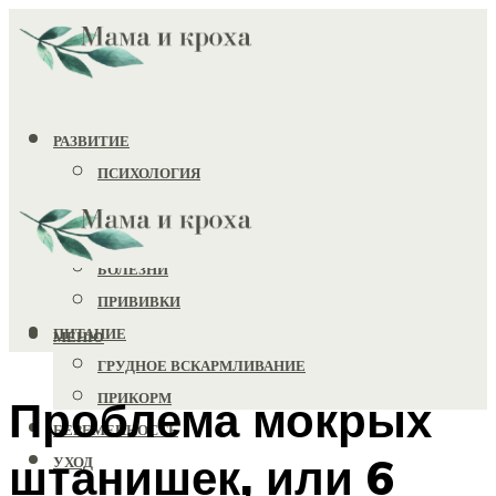
РАЗВИТИЕ
ПСИХОЛОГИЯ
ИГРУШКИ
ЗДОРОВЬЕ
БОЛЕЗНИ
ПРИВИВКИ
ПИТАНИЕ
МЕНЮ
ГРУДНОЕ ВСКАРМЛИВАНИЕ
ПРИКОРМ
Проблема мокрых
БЕРЕМЕННОСТЬ
штанишек, или 6
УХОД