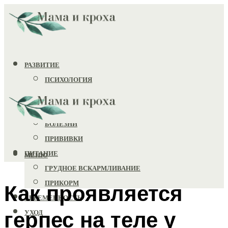
РАЗВИТИЕ
ПСИХОЛОГИЯ
ИГРУШКИ
ЗДОРОВЬЕ
БОЛЕЗНИ
ПРИВИВКИ
ПИТАНИЕ
МЕНЮ
ГРУДНОЕ ВСКАРМЛИВАНИЕ
ПРИКОРМ
Как проявляется
БЕРЕМЕННОСТЬ
герпес на теле у
УХОД