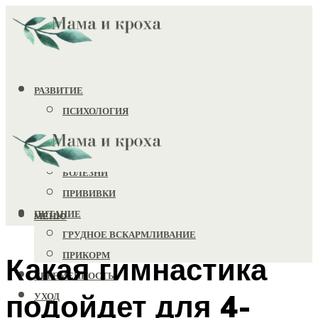
РАЗВИТИЕ
ПСИХОЛОГИЯ
ИГРУШКИ
ЗДОРОВЬЕ
БОЛЕЗНИ
ПРИВИВКИ
ПИТАНИЕ
МЕНЮ
ГРУДНОЕ ВСКАРМЛИВАНИЕ
ПРИКОРМ
Какая гимнастика
БЕРЕМЕННОСТЬ
подойдет для 4-
УХОД