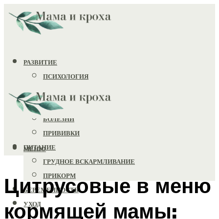
РАЗВИТИЕ
ПСИХОЛОГИЯ
ИГРУШКИ
ЗДОРОВЬЕ
БОЛЕЗНИ
ПРИВИВКИ
ПИТАНИЕ
МЕНЮ
ГРУДНОЕ ВСКАРМЛИВАНИЕ
ПРИКОРМ
Цитрусовые в меню
БЕРЕМЕННОСТЬ
кормящей мамы:
УХОД