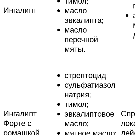
тимол;
Ингалипт
масло
эвкалипта;
масло
перечной
мяты.
стрептоцид;
сульфатиазол
натрия;
тимол;
Ингалипт
Спр
эвкалиптовое
Форте с
лок
масло;
ромашкой
дей
мятное масло;