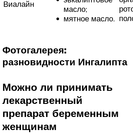
Виалайн
рот
мас­ло;
пол
мятное масло.
Фотогалерея:
разновидности Ингалипта
Можно ли принимать
лекарственный
препарат беременным
женщинам