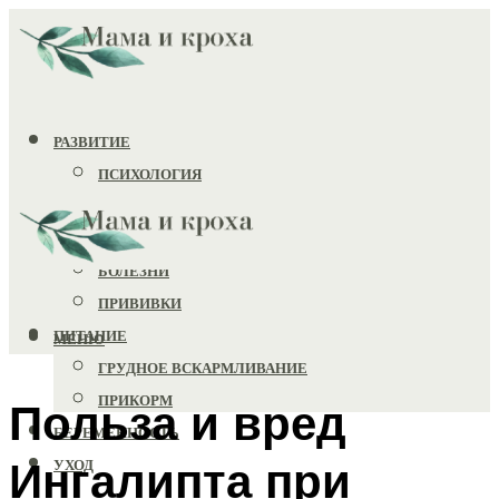
РАЗВИТИЕ
ПСИХОЛОГИЯ
ИГРУШКИ
ЗДОРОВЬЕ
БОЛЕЗНИ
ПРИВИВКИ
ПИТАНИЕ
МЕНЮ
ГРУДНОЕ ВСКАРМЛИВАНИЕ
ПРИКОРМ
Польза и вред
БЕРЕМЕННОСТЬ
Ингалипта при
УХОД