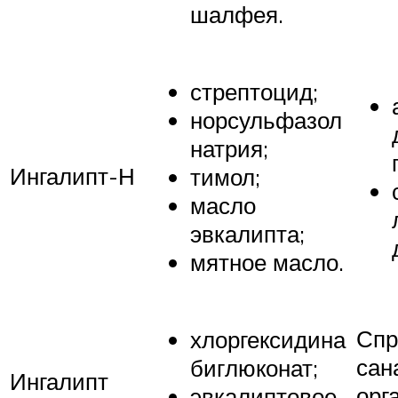
шалфея.
стрептоцид;
норсульфазол
натрия;
Ингалипт-Н
тимол;
масло
эвкалипта;
мятное масло.
Спр
хлор­гек­си­дина
сан
биг­лю­ко­нат;
Ингалипт
орг
эвкалиптовое