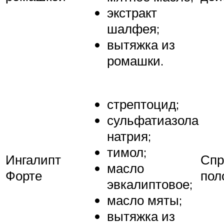
экстракт
шалфея;
вытяжка из
ромашки.
стрептоцид;
сульфатиазола
натрия;
тимол;
Ингалипт
Спр
масло
Форте
пол
эвкалиптовое;
масло мяты;
вытяжка из