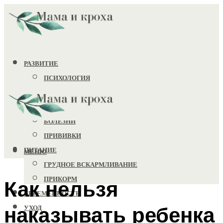
РАЗВИТИЕ
ПСИХОЛОГИЯ
ИГРУШКИ
ЗДОРОВЬЕ
БОЛЕЗНИ
ПРИВИВКИ
ПИТАНИЕ
МЕНЮ
ГРУДНОЕ ВСКАРМЛИВАНИЕ
ПРИКОРМ
Как нельзя
БЕРЕМЕННОСТЬ
наказывать ребенка
УХОД