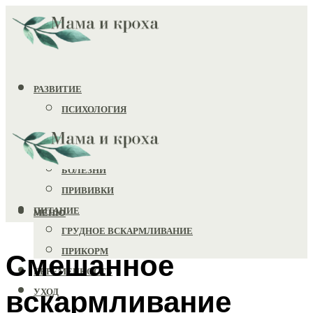
РАЗВИТИЕ
ПСИХОЛОГИЯ
ИГРУШКИ
ЗДОРОВЬЕ
БОЛЕЗНИ
ПРИВИВКИ
ПИТАНИЕ
МЕНЮ
ГРУДНОЕ ВСКАРМЛИВАНИЕ
ПРИКОРМ
Смешанное
БЕРЕМЕННОСТЬ
вскармливание
УХОД