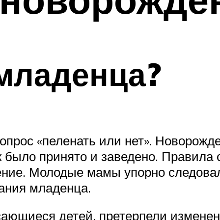
младенца?
вопрос «пеленать или нет». Новорожд
к было принято и заведено. Правила о
ение. Молодые мамы упорно следовал
ания младенца.
сающиеся детей, претерпели изменен