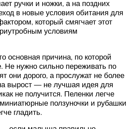
ет ручки и ножки, а на поздних
еход в новые условия обитания для
актором, который смягчает этот
утриутробным условиям
о основная причина, по которой
. Не нужно сильно переживать по
т они дорого, а прослужат не более
 на вырост — не лучшая идея для
икак не получится. Пеленки легче
к миниатюрные ползуночки и рубашки
гче гладить.
ах — если малыша правильно