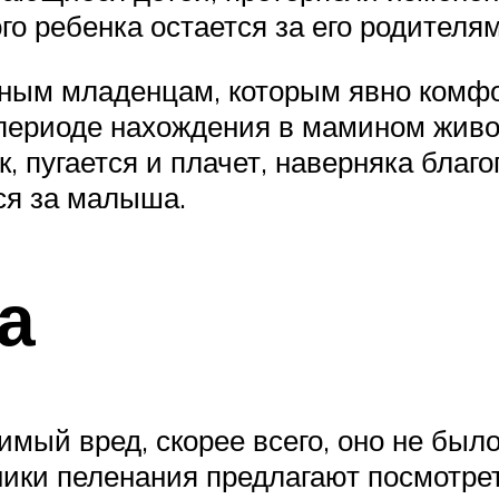
го ребенка остается за его родител
йным младенцам, которым явно комфо
периоде нахождения в мамином живот
, пугается и плачет, наверняка благо
ся за малыша.
а
мый вред, скорее всего, оно не был
ники пеленания предлагают посмотрет