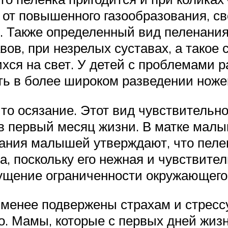
от повышенного газообразования, сво
е. Также определенный вид пеленан
ов, при незрелых суставах, а такое 
ся на свет. У детей с проблемами р
ь в более широком разведении ноже
то осязание. Этот вид чувствительно
 первый месяц жизни. В матке малыш
ания малышей утверждают, что пелен
а, поскольку его нежная и чувствите
щение ограниченности окружающего п
менее подвержены страхам и стрессу
о. Мамы, которые с первых дней жизн