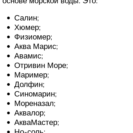
основе морской воды. Это:
Салин;
Хюмер;
Физиомер;
Аква Марис;
Авамис;
Отривин Море;
Маример;
Долфин;
Синомарин;
Мореназал;
Аквалор;
АкваМастер;
Но-соль;