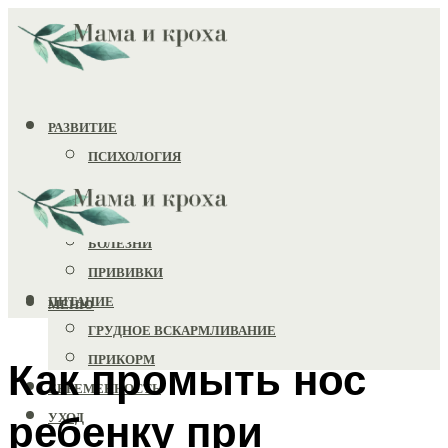
РАЗВИТИЕ
ПСИХОЛОГИЯ
ИГРУШКИ
ЗДОРОВЬЕ
БОЛЕЗНИ
ПРИВИВКИ
ПИТАНИЕ
МЕНЮ
ГРУДНОЕ ВСКАРМЛИВАНИЕ
ПРИКОРМ
Как промыть нос
БЕРЕМЕННОСТЬ
ребенку при
УХОД