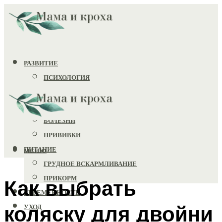
РАЗВИТИЕ
ПСИХОЛОГИЯ
ИГРУШКИ
ЗДОРОВЬЕ
БОЛЕЗНИ
ПРИВИВКИ
ПИТАНИЕ
МЕНЮ
ГРУДНОЕ ВСКАРМЛИВАНИЕ
ПРИКОРМ
Как выбрать
БЕРЕМЕННОСТЬ
коляску для двойни
УХОД