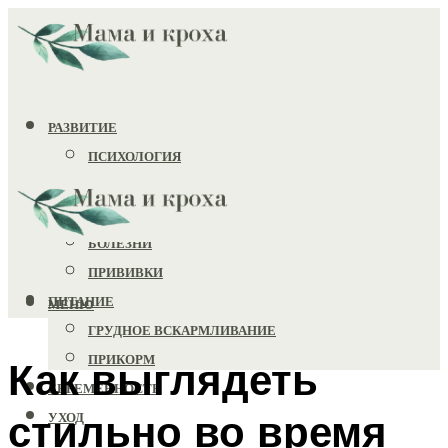
РАЗВИТИЕ
ПСИХОЛОГИЯ
ИГРУШКИ
ЗДОРОВЬЕ
БОЛЕЗНИ
ПРИВИВКИ
ПИТАНИЕ
МЕНЮ
ГРУДНОЕ ВСКАРМЛИВАНИЕ
ПРИКОРМ
Как выглядеть
БЕРЕМЕННОСТЬ
стильно во время
УХОД