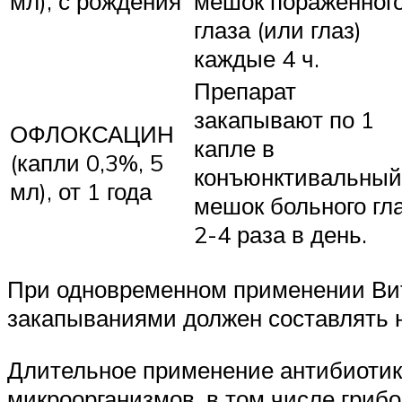
мл), с рождения
мешок пораженног
глаза (или глаз)
каждые 4 ч.
Препарат
закапывают по 1
ОФЛОКСАЦИН
капле в
(капли 0,3%, 5
конъюнктивальный
мл), от 1 года
мешок больного гл
2-4 раза в день.
При одновременном применении Вит
закапываниями должен составлять н
Длительное применение антибиотик
микроорганизмов, в том числе гриб