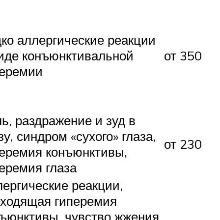
ко аллергические реакции
иде конъюнктивальной
от 350
перемии
ь, раздражение и зуд в
зу, синдром «сухого» глаза,
от 230
еремия конъюнктивы,
еремия глаза
ергические реакции,
еходящая гиперемия
ъюнктивы, чувство жжения,