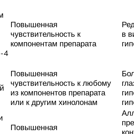
м
Повышенная
Ред
чувствительность к
в в
компонентам препарата
ги
3-4
Повышенная
Бол
чувствительность к любому
гла
ый
из компонентов препарата
гип
или к другим хинолонам
гип
Алл
и
пр
Повышенная
кон