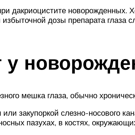
ри дакриоцистите новорожденных. Хо
я избыточной дозы препарата глаза с
т у новорожд
зного мешка глаза, обычно хроническ
или закупоркой слезно-носового ка
оносных пазухах, в костях, окружающ