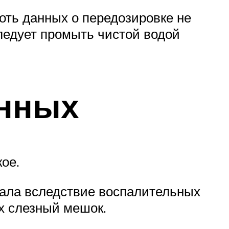
ть данных о передозировке не
ледует промыть чистой водой
енных
ое.
нала вследствие воспалительных
их слезный мешок.