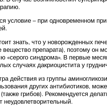
ерапию.
ся условие – при одновременном при
ей.
оит знать, что у новорожденных печ
 вещество препарата), поэтому он мо
ию «серого синдрома». В первые мес
лых случаях дакриоцистита у груднич
ктра действия из группы аминогликоз
ользования других антибиотиков, мож
также грибов). Рекомендуется делать
ат неудовлетворительный.