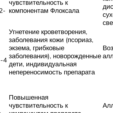
чувствительность к
дис
2-
компонентам Флоксала
сух
све
Угнетение кроветворения,
заболевания кожи (псориаз,
экзема, грибковые
Во
заболевания), новорожденные
алл
3-4
дети, индивидуальная
непереносимость препарата
Повышенная
чувствительность к
Алл