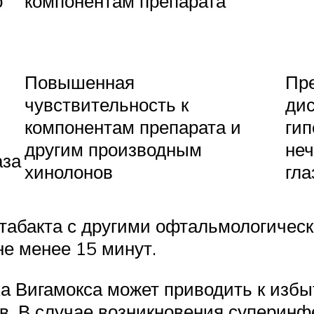
о
компонентам препарата
Повышенная
Пр
чувствительность к
дис
компонентам препарата и
гип
другим производным
неч
аза
хинолонов
гла
абакта с другими офтальмологичес
е менее 15 минут.
а Вигамокса может приводить к изб
ов. В случае возникновения суперин