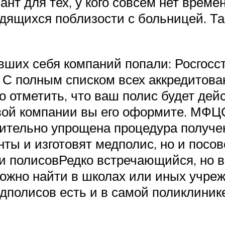
т для тех, у кого совсем нет времен
дящихся поблизости с больницей. Т
вших себя компаний попали: Росгос
и. С полным списком всех аккредитов
о отметить, что ваш полис будет де
ховой компании вы его оформите. МФЦ
ительно упрощена процедура получе
нты и изготовят медполис, но и посо
полисовРедко встречающийся, но во
можно найти в школах или иных учре
дполисов есть и в самой поликлинике