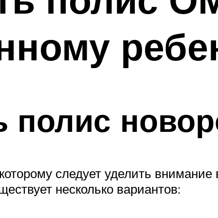
нному ребе
ь полис ново
торому следует уделить внимание в
ествует несколько вариантов: