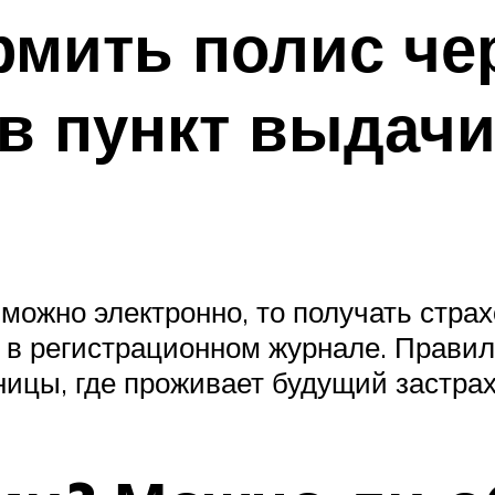
мить полис чер
 в пункт выдач
 можно электронно, то получать стра
а в регистрационном журнале. Прави
зницы, где проживает будущий застра