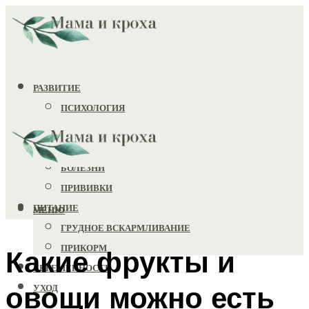
РАЗВИТИЕ
ПСИХОЛОГИЯ
ИГРУШКИ
ЗДОРОВЬЕ
БОЛЕЗНИ
ПРИВИВКИ
ПИТАНИЕ
МЕНЮ
ГРУДНОЕ ВСКАРМЛИВАНИЕ
ПРИКОРМ
Какие фрукты и
БЕРЕМЕННОСТЬ
овощи можно есть
УХОД