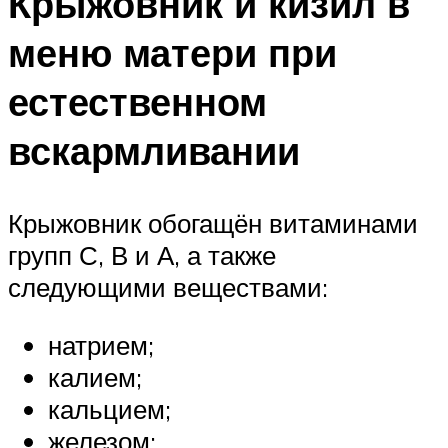
Крыжовник и кизил в
меню матери при
естественном
вскармливании
Крыжовник обогащён витаминами
групп С, В и А, а также
следующими веществами:
натрием;
калием;
кальцием;
железом;