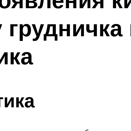
 грудничка 
ика
тика