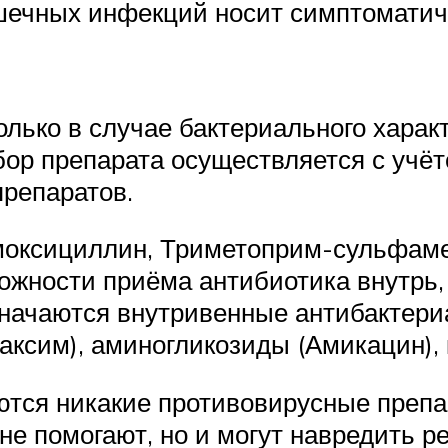
шечных инфекций носит симптоматиче
олько в случае бактериального харак
ор препарата осуществляется с учёт
репаратов.
оксициллин, Триметоприм-сульфаме
ожности приёма антибиотика внутрь
значаются внутривенные антибактер
аксим), аминогликозиды (Амикацин),
ются никакие противовирусные преп
не помогают, но и могут навредить ре