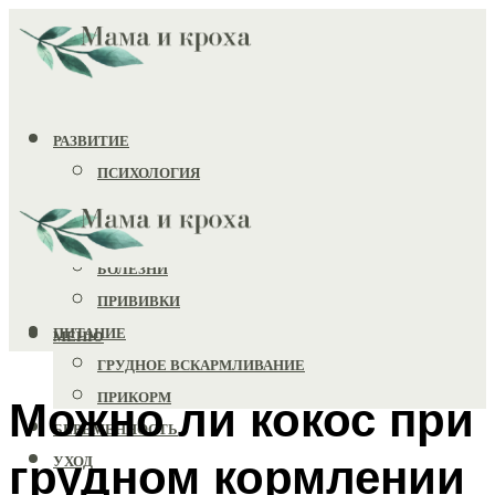
РАЗВИТИЕ
ПСИХОЛОГИЯ
ИГРУШКИ
ЗДОРОВЬЕ
БОЛЕЗНИ
ПРИВИВКИ
ПИТАНИЕ
МЕНЮ
ГРУДНОЕ ВСКАРМЛИВАНИЕ
ПРИКОРМ
Можно ли кокос при
БЕРЕМЕННОСТЬ
грудном кормлении
УХОД