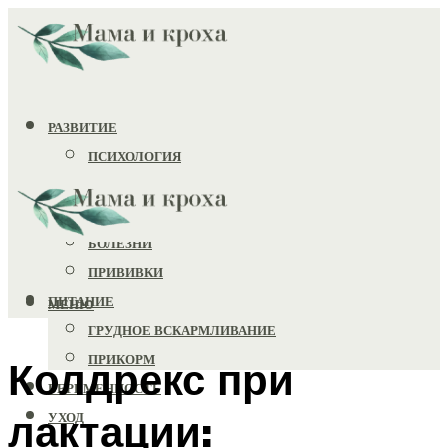
РАЗВИТИЕ
ПСИХОЛОГИЯ
ИГРУШКИ
ЗДОРОВЬЕ
БОЛЕЗНИ
ПРИВИВКИ
ПИТАНИЕ
МЕНЮ
ГРУДНОЕ ВСКАРМЛИВАНИЕ
ПРИКОРМ
Колдрекс при
БЕРЕМЕННОСТЬ
лактации:
УХОД