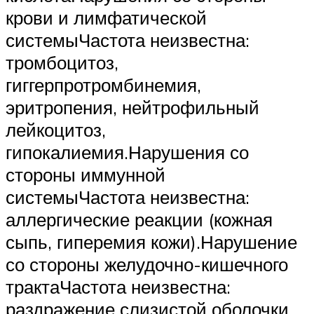
крови и лимфатической
системыЧастота неизвестна:
тромбоцитоз,
гиггерпротромбинемия,
эритропения, нейтрофильный
лейкоцитоз,
гипокалиемия.Нарушения со
стороны иммунной
системыЧастота неизвестна:
аллергические реакции (кожная
сыпь, гиперемия кожи).Нарушение
со стороны желудочно-кишечного
трактаЧастота неизвестна:
раздражение слизистой оболочки