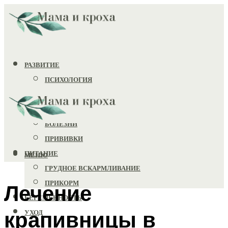
РАЗВИТИЕ
ПСИХОЛОГИЯ
ИГРУШКИ
ЗДОРОВЬЕ
БОЛЕЗНИ
ПРИВИВКИ
ПИТАНИЕ
МЕНЮ
ГРУДНОЕ ВСКАРМЛИВАНИЕ
ПРИКОРМ
Лечение
БЕРЕМЕННОСТЬ
крапивницы в
УХОД