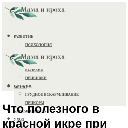
РАЗВИТИЕ
ПСИХОЛОГИЯ
ИГРУШКИ
ЗДОРОВЬЕ
БОЛЕЗНИ
ПРИВИВКИ
ПИТАНИЕ
МЕНЮ
ГРУДНОЕ ВСКАРМЛИВАНИЕ
ПРИКОРМ
Что полезного в
БЕРЕМЕННОСТЬ
красной икре при
УХОД