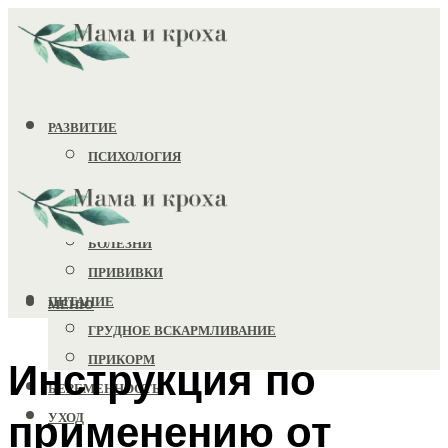
РАЗВИТИЕ
ПСИХОЛОГИЯ
ИГРУШКИ
ЗДОРОВЬЕ
БОЛЕЗНИ
ПРИВИВКИ
ПИТАНИЕ
МЕНЮ
ГРУДНОЕ ВСКАРМЛИВАНИЕ
ПРИКОРМ
Инструкция по
БЕРЕМЕННОСТЬ
применению от
УХОД