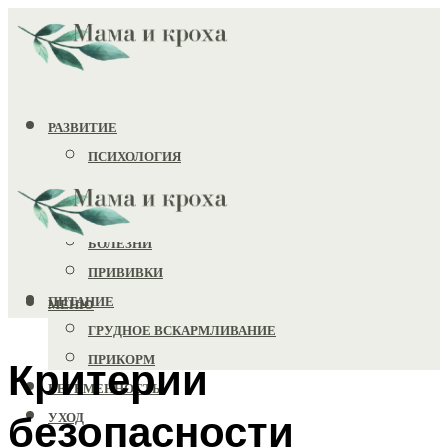
РАЗВИТИЕ
ПСИХОЛОГИЯ
ИГРУШКИ
ЗДОРОВЬЕ
БОЛЕЗНИ
ПРИВИВКИ
ПИТАНИЕ
МЕНЮ
ГРУДНОЕ ВСКАРМЛИВАНИЕ
ПРИКОРМ
Критерии
БЕРЕМЕННОСТЬ
безопасности
УХОД