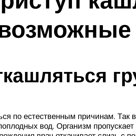
 возможные
ткашляться г
ься по естественным причинам. Так 
лоплодных вод. Организм пропускает 
ождения врач откачивает слизь с п