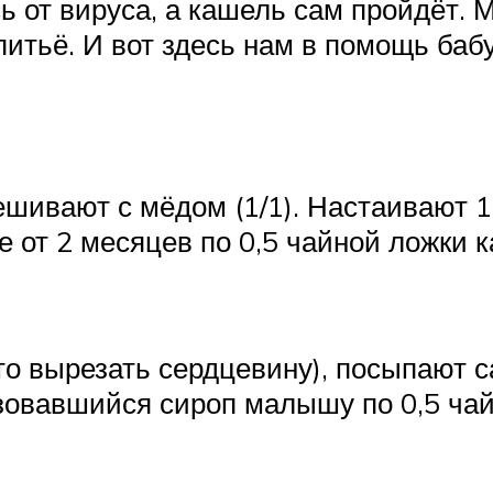
ь от вируса, а кашель сам пройдёт. 
питьё. И вот здесь нам в помощь баб
ешивают с мёдом (1/1). Настаивают 1
 от 2 месяцев по 0,5 чайной ложки 
то вырезать сердцевину), посыпают 
зовавшийся сироп малышу по 0,5 чайн