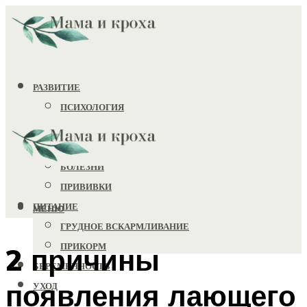
РАЗВИТИЕ
ПСИХОЛОГИЯ
ИГРУШКИ
ЗДОРОВЬЕ
БОЛЕЗНИ
ПРИВИВКИ
ПИТАНИЕ
МЕНЮ
ГРУДНОЕ ВСКАРМЛИВАНИЕ
ПРИКОРМ
2 причины
БЕРЕМЕННОСТЬ
появления лающего
УХОД