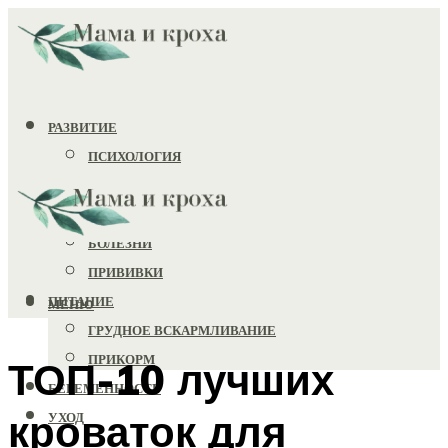
РАЗВИТИЕ
ПСИХОЛОГИЯ
ИГРУШКИ
ЗДОРОВЬЕ
БОЛЕЗНИ
ПРИВИВКИ
ПИТАНИЕ
МЕНЮ
ГРУДНОЕ ВСКАРМЛИВАНИЕ
ПРИКОРМ
ТОП-10 лучших
БЕРЕМЕННОСТЬ
кроваток для
УХОД