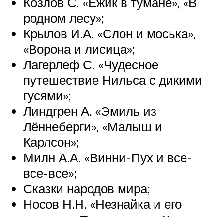
Козлов С. «Ежик в тумане», «В
родном лесу»;
Крылов И.А. «Слон и моська»,
«Ворона и лисица»;
Лагерлеф С. «Чудесное
путешествие Нильса с дикими
гусями»;
Линдгрен А. «Эмиль из
Лённеберги», «Малыш и
Карлсон»;
Милн А.А. «Винни-Пух и все-
все-все»;
Сказки народов мира;
Носов Н.Н. «Незнайка и его