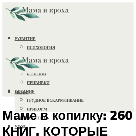
РАЗВИТИЕ
ПСИХОЛОГИЯ
ИГРУШКИ
ЗДОРОВЬЕ
БОЛЕЗНИ
ПРИВИВКИ
ПИТАНИЕ
МЕНЮ
ГРУДНОЕ ВСКАРМЛИВАНИЕ
ПРИКОРМ
Маме в копилку: 260
БЕРЕМЕННОСТЬ
КНИГ, КОТОРЫЕ
УХОД