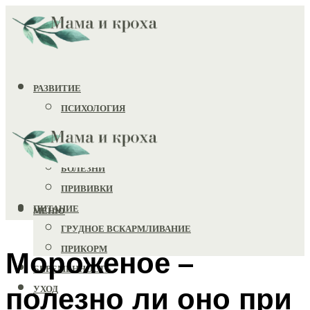
РАЗВИТИЕ
ПСИХОЛОГИЯ
ИГРУШКИ
ЗДОРОВЬЕ
БОЛЕЗНИ
ПРИВИВКИ
ПИТАНИЕ
МЕНЮ
ГРУДНОЕ ВСКАРМЛИВАНИЕ
ПРИКОРМ
Мороженое –
БЕРЕМЕННОСТЬ
полезно ли оно при
УХОД