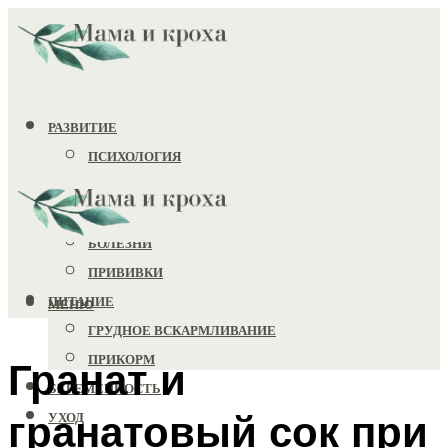
РАЗВИТИЕ
ПСИХОЛОГИЯ
ИГРУШКИ
ЗДОРОВЬЕ
БОЛЕЗНИ
ПРИВИВКИ
ПИТАНИЕ
МЕНЮ
ГРУДНОЕ ВСКАРМЛИВАНИЕ
ПРИКОРМ
Гранат и
БЕРЕМЕННОСТЬ
гранатовый сок при
УХОД