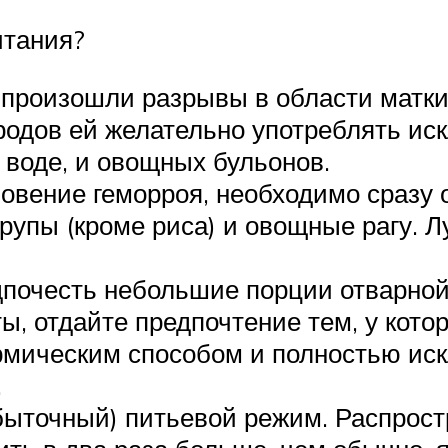
итания?
 произошли разрывы в области матк
 родов ей желательно употреблять ис
 воде, и овощных бульонов.
овение геморроя, необходимо сразу 
рупы (кроме риса) и овощные рагу. Л
дпочесть небольшие порции отварной
, отдайте предпочтение тем, у кото
рмическим способом и полностью ис
.
ыточный) питьевой режим. Распростр