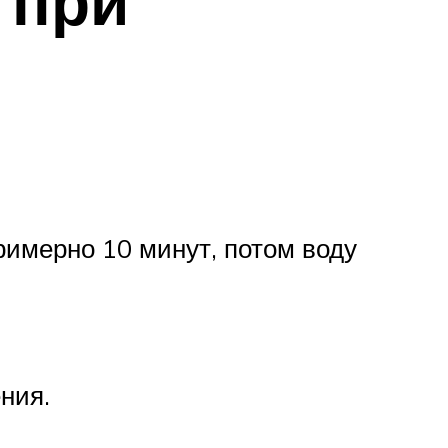
 при
римерно 10 минут, потом воду
ния.