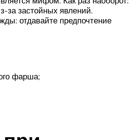
вляется мифом. Как раз наоборот:
з-за застойных явлений.
ажды: отдавайте предпочтение
ого фарша;