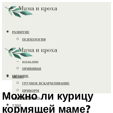
РАЗВИТИЕ
ПСИХОЛОГИЯ
ИГРУШКИ
ЗДОРОВЬЕ
БОЛЕЗНИ
ПРИВИВКИ
ПИТАНИЕ
МЕНЮ
ГРУДНОЕ ВСКАРМЛИВАНИЕ
ПРИКОРМ
Можно ли курицу
БЕРЕМЕННОСТЬ
кормящей маме?
УХОД