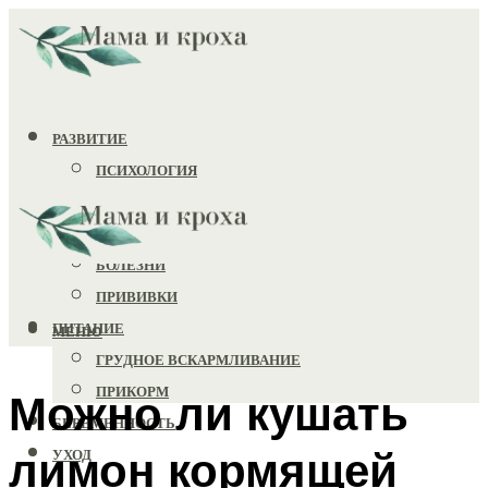
РАЗВИТИЕ
ПСИХОЛОГИЯ
ИГРУШКИ
ЗДОРОВЬЕ
БОЛЕЗНИ
ПРИВИВКИ
ПИТАНИЕ
МЕНЮ
ГРУДНОЕ ВСКАРМЛИВАНИЕ
ПРИКОРМ
Можно ли кушать
БЕРЕМЕННОСТЬ
лимон кормящей
УХОД