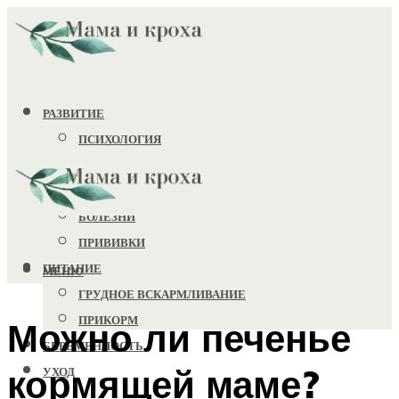
РАЗВИТИЕ
ПСИХОЛОГИЯ
ИГРУШКИ
ЗДОРОВЬЕ
БОЛЕЗНИ
ПРИВИВКИ
ПИТАНИЕ
МЕНЮ
ГРУДНОЕ ВСКАРМЛИВАНИЕ
ПРИКОРМ
Можно ли печенье
БЕРЕМЕННОСТЬ
кормящей маме?
УХОД