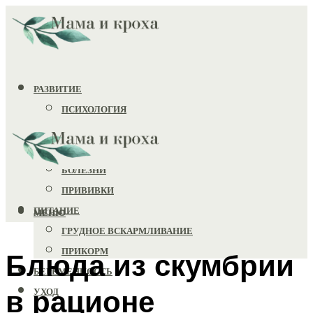
РАЗВИТИЕ
ПСИХОЛОГИЯ
ИГРУШКИ
ЗДОРОВЬЕ
БОЛЕЗНИ
ПРИВИВКИ
ПИТАНИЕ
МЕНЮ
ГРУДНОЕ ВСКАРМЛИВАНИЕ
ПРИКОРМ
Блюда из скумбрии
БЕРЕМЕННОСТЬ
в рационе
УХОД