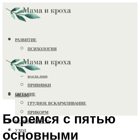
РАЗВИТИЕ
ПСИХОЛОГИЯ
ИГРУШКИ
ЗДОРОВЬЕ
БОЛЕЗНИ
ПРИВИВКИ
ПИТАНИЕ
МЕНЮ
ГРУДНОЕ ВСКАРМЛИВАНИЕ
ПРИКОРМ
Боремся с пятью
БЕРЕМЕННОСТЬ
основными
УХОД