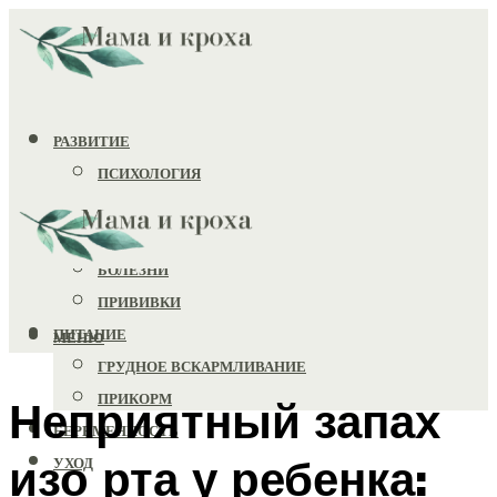
РАЗВИТИЕ
ПСИХОЛОГИЯ
ИГРУШКИ
ЗДОРОВЬЕ
БОЛЕЗНИ
ПРИВИВКИ
ПИТАНИЕ
МЕНЮ
ГРУДНОЕ ВСКАРМЛИВАНИЕ
ПРИКОРМ
Неприятный запах
БЕРЕМЕННОСТЬ
изо рта у ребенка:
УХОД