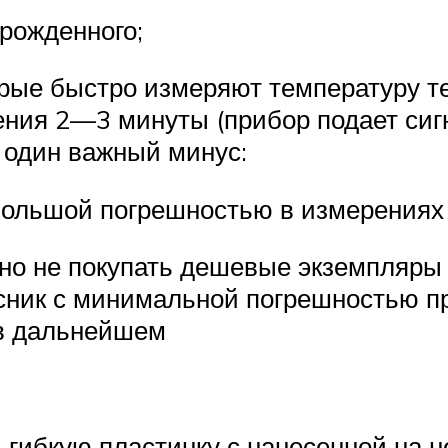
рожденного;
рые быстро измеряют температуру те
ения 2—3 минуты (прибор подает сигн
 один важный минус:
ольшой погрешностью в измерениях (о
но не покупать дешевые экземпляры и
сник с минимальной погрешностью пр
 в дальнейшем
 гибкую пластинку с нанесенной на н