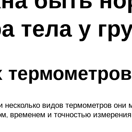
а тела у гр
х термометров
и несколько видов термометров они м
ром, временем и точностью измерения