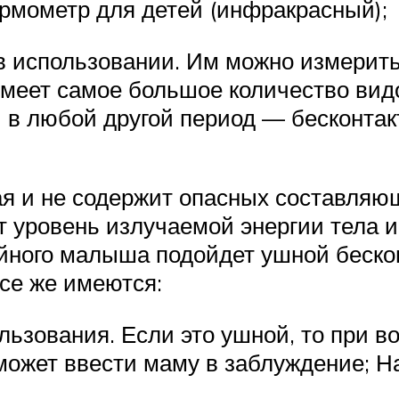
рмометр для детей (инфракрасный);
в использовании. Им можно измерить
имеет самое большое количество видо
ли в любой другой период — бесконта
я и не содержит опасных составляющи
 уровень излучаемой энергии тела и
йного малыша подойдет ушной бескон
се же имеются:
ьзования. Если это ушной, то при во
 может ввести маму в заблуждение; 