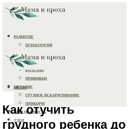
РАЗВИТИЕ
ПСИХОЛОГИЯ
ИГРУШКИ
ЗДОРОВЬЕ
БОЛЕЗНИ
ПРИВИВКИ
ПИТАНИЕ
МЕНЮ
ГРУДНОЕ ВСКАРМЛИВАНИЕ
ПРИКОРМ
Как отучить
БЕРЕМЕННОСТЬ
грудного ребенка до
УХОД