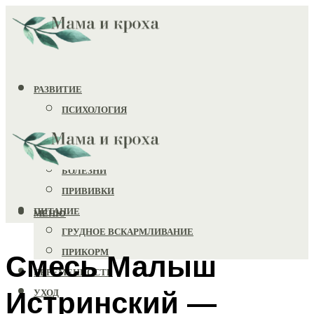
РАЗВИТИЕ
ПСИХОЛОГИЯ
ИГРУШКИ
ЗДОРОВЬЕ
БОЛЕЗНИ
ПРИВИВКИ
ПИТАНИЕ
МЕНЮ
ГРУДНОЕ ВСКАРМЛИВАНИЕ
ПРИКОРМ
Смесь Малыш
БЕРЕМЕННОСТЬ
Истринский —
УХОД