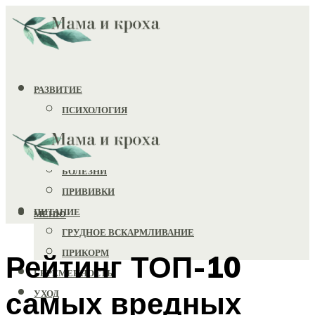
РАЗВИТИЕ
ПСИХОЛОГИЯ
ИГРУШКИ
ЗДОРОВЬЕ
БОЛЕЗНИ
ПРИВИВКИ
ПИТАНИЕ
МЕНЮ
ГРУДНОЕ ВСКАРМЛИВАНИЕ
ПРИКОРМ
Рейтинг ТОП-10
БЕРЕМЕННОСТЬ
самых вредных
УХОД