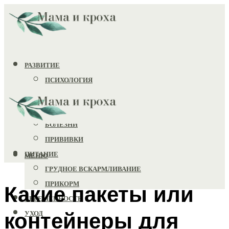
РАЗВИТИЕ
ПСИХОЛОГИЯ
ИГРУШКИ
ЗДОРОВЬЕ
БОЛЕЗНИ
ПРИВИВКИ
ПИТАНИЕ
МЕНЮ
ГРУДНОЕ ВСКАРМЛИВАНИЕ
ПРИКОРМ
Какие пакеты или
БЕРЕМЕННОСТЬ
контейнеры для
УХОД